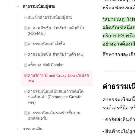
ค่าธรรมเนียมผู้ขาย
หรือแฟลชเซลล์ท
แนะนำค่าธรรมเนียมผู้ขาย
*หมายเหตุ: โปร
ผลิตภัณฑ์หนึ่ง
ค่าคอมมิชชัน สำหรับร้านค้าทั่วไป
(Non-Mall)
บริการ FS พร้อ
อย่างอาจต้องเ
ค่าธรรมเนียมคำสั่งซื้อ
ศึกษารายละเอี
ค่าคอมมิชชั่น สำหรับร้านค้า Mall
แพ็กเกจ Mall Combo
ค่าบริการ Brand Crazy Deals/แฟลช
เซล
ค่าธรรมเ
ค่าธรรมเนียมสนับสนุนการเติบโต
ของร้านค้า (Commerce Growth
ค่าธรรมเนียมนี
Fee)
รนด์เครซี่ดีล 
ค่าธรรมเนียมโครงสร้างพื้นฐาน
แพลตฟอร์ม
- ค่าจัดส่งสิน
การถอนเงิน
- สินค้าจะไม่ถ