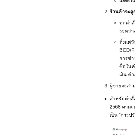
ผลตั้ง
ร้านค้าจะถ
ทุกคำส
ระหว่าง
ตั้งแต
BCD/FS
การชำร
ซื้อในค
เงิน คำ
ผู้ขายจะสา
สำหรับคำสั่ง
2568 ตามเว
เป็น “การปร