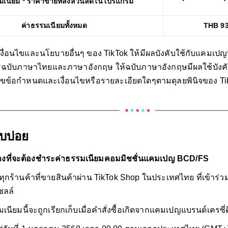
รมเนียม * ราคาขายหลังส่วนลดในโปรแกรม
ค่าธรรมเนียมทั้งหมด
THB 9
่อนไขและนโยบายอื่นๆ ของ TikTok ให้มีผลบังคับใช้กับแคมเปญนี้
ฉบับภาษาไทยและภาษาอังกฤษ ให้ฉบับภาษาอังกฤษมีผลใช้บังคั
ไขข้อกำหนดและเงื่อนไขหรือรายละเอียดใดๆตามดุลยพินิจของ Ti
บบ่อย
้างที่จะต้องชำระค่าธรรมเนียมคอมมิชชั่นแคมเปญ BCD/FS
าทุกร้านค้าที่ขายสินค้าผ่าน TikTok Shop ในประเทศไทย ที่เข้าร
ซลล์
เนียมนี้จะถูกเรียกเก็บเมื่อคำสั่งซื้อเกิดจากแคมเปญแบรนด์เครซี่