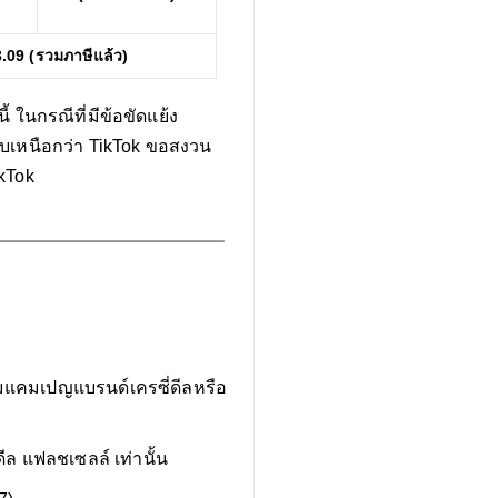
3.09
(รวมภาษีแล้ว)
 ในกรณีที่มีข้อขัดแย้ง
บเหนือกว่า TikTok ขอสงวน
kTok
่วมแคมเปญแบรนด์เครซี่ดีลหรือ
ดีล แฟลชเซลล์ เท่านั้น