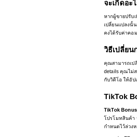
จะเกิดอะไ
หากผู้ขายปรับเ
เปลี่ยนแปลงนั้น
คงได้รับค่าคอมม
วิธีเปลี่
คุณสามารถเปลี่
details คุณไม่
กับวิดีโอ ให้อั
TikTok B
TikTok Bonus
โปรโมทสินค้า 
กำหนดไว้ล่วงห