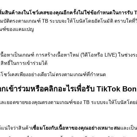
พิ่มสินค้าลงในโชว์เคสของคุณอีกครั้งไม่ใช่ข้อกำหนดในการรับ 
บัติตรงตามเกณฑ์ TB ระบบจะให้โบนัสโดยอัตโนมัติ ตราบใดที่วิ
ณฑ์ของแคมเปญ
เนื้อหาเป็นเกณฑ์ การสร้างเนื้อหาใหม่ (วิดีโอหรือ LIVE) ในช่
สิทธิ์ในการเข้าร่วมได้
ชว์เคสเพียงอย่างเดียวไม่ตรงตามเกณฑ์ที่กำหนด
ือกเข้าร่วมหรือคลิกอะไรเพื่อรับ TikTok Bon
หาและยอดขายของคุณตรงตามเกณฑ์ของ TB ระบบจะให้โบนัสโดยอั
แน่ใจว่าสินค้า
เชื่อมโยงกับเนื้อหาของคุณอย่างเหมาะสม
และเป