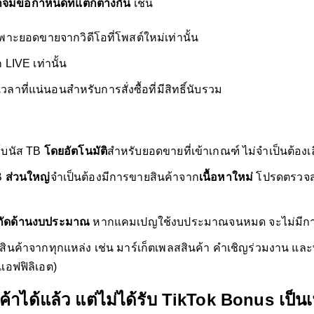
จมีข้อกำหนดที่แตกต่างกัน
เช่น
พาะยอดขายจากวิดีโอที่โพสต์ใหม่เท่านั้น
LIVE เท่านั้น
ลาที่แน่นอนสำหรับการสั่งซื้อที่มีสิทธิ์นับรวม
บนัส TB
โดยอัตโนมัติ
สำหรับยอดขายที่เข้าเกณฑ์ ไม่จำเป็นต้องเ
B
ส่วนใหญ่
จำเป็นต้องมีการขายสินค้าจาก
เนื้อหาใหม่
โปรดตรวจส
ำกัดด้านงบประมาณ
หากแคมเปญใช้งบประมาณจนหมด จะไม่มีการ
บสินค้าจากทุกแหล่ง เช่น มาร์เก็ตเพลสสินค้า คำเชิญร่วมงาน แ
แอฟฟิลิเอต)
ค้าได้แล้ว แต่ไม่ได้รับ TikTok Bonus เป็น