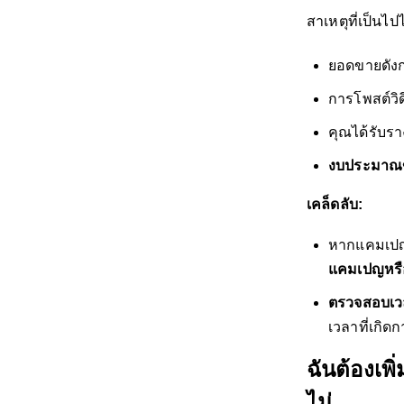
สาเหตุที่เป็นไป
ยอดขายดังก
การโพสต์วิ
คุณได้รับรา
งบประมาณ
เคล็ดลับ:
หากแคมเปญก
แคมเปญหรื
ตรวจสอบเวลา
เวลาที่เกิด
ฉันต้องเพิ
ไม่