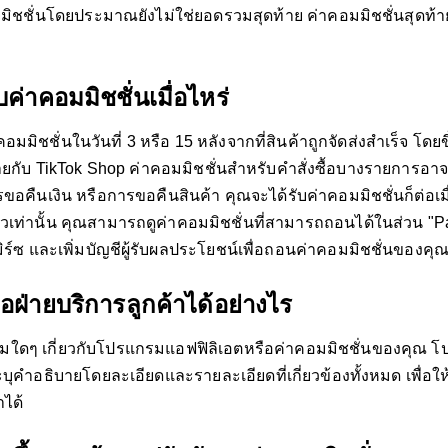
มมิชชั่นโดยประมาณยังไม่ใช่ยอดรวมสุดท้าย ค่าคอมมิชชั่นสุ
บค่าคอมมิชชั่นเมื่อไหร่
อมมิชชั่นในวันที่ 3 หรือ 15 หลังจากที่สินค้าถูกจัดส่งสำเร็จ โด
ขายกับ TikTok Shop ค่าคอมมิชชั่นสำหรับคำสั่งซื้อบางรายการอา
ารขอคืนเงิน หรือการขอคืนสินค้า คุณจะได้รับค่าคอมมิชชั่นก็ต่อเมื
้วเท่านั้น คุณสามารถดูค่าคอมมิชชั่นที่สามารถถอนได้ในส่วน "
ิร์ซ และเพิ่มบัญชีผู้รับผลประโยชน์เพื่อถอนค่าคอมมิชชั่นของคุ
่อฝ่ายบริการลูกค้าได้อย่างไร
ใดๆ เกี่ยวกับโปรแกรมแอฟฟิลิเอตหรือค่าคอมมิชชั่นของคุณ โ
บุคำอธิบายโดยละเอียดและรายละเอียดที่เกี่ยวข้องทั้งหมด เพื่อ
ได้