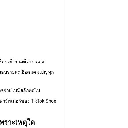
ลือกเข้าร่วมด้วยตนเอง
อบรายละเอียดแคมเปญทุก
จ่ายโบนัสอีกต่อไป
ละพาร์ทเนอร์ของ TikTok Shop
เพราะเหตุใด