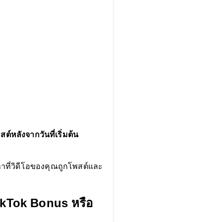
์หลังจากวันที่เริ่มต้น
ที่วิดีโอของคุณถูกโพสต์และ
 TikTok Bonus หรือ