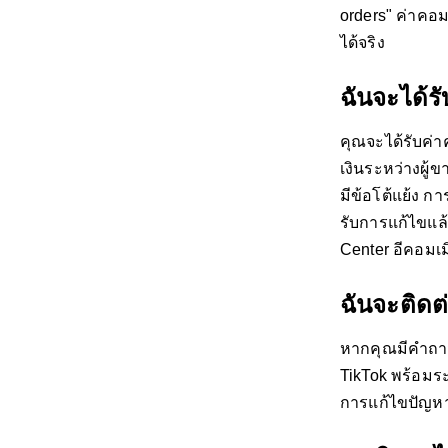
orders" ค่าคอ
ได้จริง
ฉันจะได้รั
คุณจะได้รับค่าค
เงินระหว่างผู้
มีข้อโต้แย้ง ก
รับการแก้ไขแล
Center อีคอมเม
ฉันจะติดต
หากคุณมีคำถาม
TikTok พร้อมระ
การแก้ไขปัญหา